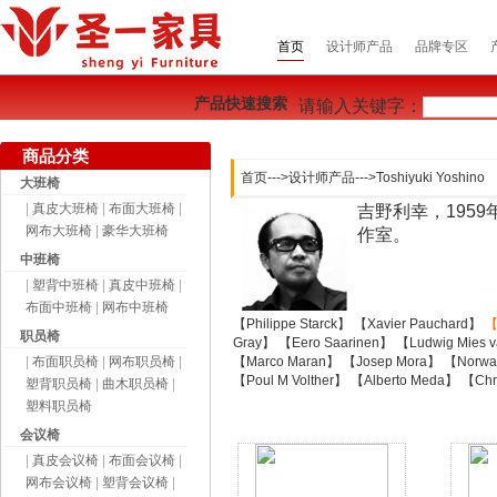
首页
设计师产品
品牌专区
产品快速搜索
请输入关键字：
商品分类
首页
--->
设计师产品
--->
Toshiyuki Yoshino
大班椅
|
真皮大班椅
|
布面大班椅
|
吉野利幸，1959年
网布大班椅
|
豪华大班椅
作室。
中班椅
|
塑背中班椅
|
真皮中班椅
|
布面中班椅
|
网布中班椅
【Philippe Starck】
【Xavier Pauchard】
【
职员椅
Gray】
【Eero Saarinen】
【Ludwig Mies 
|
布面职员椅
|
网布职员椅
|
【Marco Maran】
【Josep Mora】
【Norwa
【Poul M Volther】
【Alberto Meda】
【Chri
塑背职员椅
|
曲木职员椅
|
塑料职员椅
会议椅
|
真皮会议椅
|
布面会议椅
|
网布会议椅
|
塑背会议椅
|