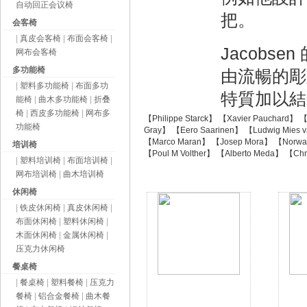
自动回正会议椅
把。
会客椅
|
真皮会客椅
|
布面会客椅
|
Jacob
网布会客椅
多功能椅
由流暢的彫
|
塑料多功能椅
|
布面多功
特質加以結
能椅
|
曲木多功能椅
|
折叠
椅
|
西皮多功能椅
|
网布多
【Philippe Starck】
【Xavier Pauchard】
【
功能椅
Gray】
【Eero Saarinen】
【Ludwig Mies 
【Marco Maran】
【Josep Mora】
【Norwa
培训椅
【Poul M Volther】
【Alberto Meda】
【Chri
|
塑料培训椅
|
布面培训椅
|
网布培训椅
|
曲木培训椅
休闲椅
|
铁皮休闲椅
|
真皮休闲椅
|
布面休闲椅
|
塑料休闲椅
|
木面休闲椅
|
金属休闲椅
|
压克力休闲椅
餐桌椅
|
餐桌椅
|
塑料餐椅
|
压克力
餐椅
|
铝合金餐椅
|
曲木餐