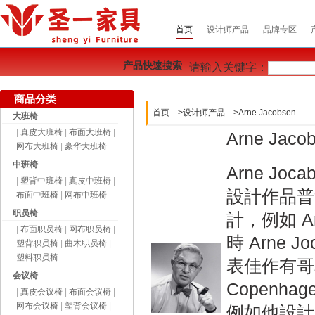
首页
设计师产品
品牌专区
产品快速搜索
请输入关键字：
商品分类
首页
--->
设计师产品
--->
Arne Jacobsen
大班椅
|
真皮大班椅
|
布面大班椅
|
Arne Jac
网布大班椅
|
豪华大班椅
中班椅
Arne J
|
塑背中班椅
|
真皮中班椅
|
設計作品普
布面中班椅
|
网布中班椅
职员椅
計，例如 A
|
布面职员椅
|
网布职员椅
|
時 Arne
塑背职员椅
|
曲木职员椅
|
塑料职员椅
表佳作有哥本哈
会议椅
Copenh
|
真皮会议椅
|
布面会议椅
|
网布会议椅
|
塑背会议椅
|
例如他設計